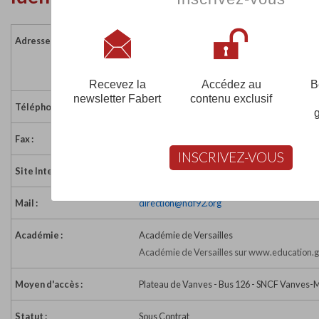
Adresse :
5 rue Arblade
92240 MALAKOFF
France
Recevez la
Accédez au
B
newsletter Fabert
contenu exclusif
Téléphone :
01 47 35 26 26
Fax :
01 47 35 20 30
INSCRIVEZ-VOUS
Site Internet :
http://www.notredamedefrance92.fr
Mail :
direction@ndf92.org
Académie :
Académie de Versailles
Académie de Versailles sur www.education.g
Moyen d'accès :
Plateau de Vanves - Bus 126 - SNCF Vanves-
Statut :
Sous Contrat