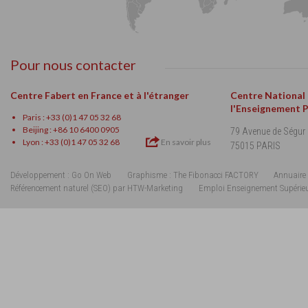
Pour nous contacter
Centre Fabert en France et à l'étranger
Centre National
l'Enseignement 
Paris : +33 (0)1 47 05 32 68
Beijing : +86 10 6400 0905
79 Avenue de Ségur
Lyon : +33 (0)1 47 05 32 68
En savoir plus
75015 PARIS
Développement : Go On Web
Graphisme : The Fibonacci FACTORY
Annuaire 
Référencement naturel (SEO) par HTW-Marketing
Emploi Enseignement Supérie